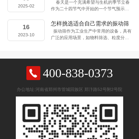
春天是一个充满希望与生机的季节立春
作业，适配化工企业高负荷生产工况。 自
2025-02
技服务生活”为初心，在智能装备研发、工
作为二十四节气中开始的一个节气预示着
启用以来，设备各项运行指标稳定，成品
业自动化升级、智慧服务创新等领域稳步
大地回春、万物复苏代表新的一年开始元
颗粒品相提升、杂质严控达标，助力昊源
前行。每一次技术突破的背后，都凝聚着
本在这一天开工希望新的一年大家都顺遂
化工优化生产流程、提质降耗、绿色生
怎样挑选适合自己需求的振动筛
元本同仁夜以继日的钻研与坚守；每一份
16
健康、发财
产。 本次项目落地，充分验证了平面回转
振动筛作为工业生产中常用的设备，具有
合作共赢的成果，都离不开客户伙伴的信
2023-10
筛在化工行业的适配性与实用性，为化
广泛的应用场景，如物料筛选、粒度分
任与托付。正是这份同心同行的力量，让
工、化肥、建材等行业物料筛分，提供优
级、除杂等。然而，如何挑选一款适合自
我们在科技浪潮中笃定方向，在创新实践
质成熟设备参考方案。我厂定制各类筛分
己的振动筛却是一个让许多人不禁头疼的
中收获成长。2026年，是科技迭代加速的
设备，工况适配强、质量可靠、售后完
问题。河南元本智能机械设备有限公司将
一年，更是价值创造深化的一年。元本智
善，助力各大企业生产。
从以下几个方面为大家详细介绍如何挑选
能将继续秉持“技术驱动、品质为基”的理
400-838-0373
适合自己需求的振动筛。一、物料特性 首
念，深耕智能机器人、工业控制系统、智
先，我们需要考虑物料本身的特性。不同
慧服务解决方案等核心领域，以更前沿的
的物料具有不同的物理性质，例如粒度、
技术、更优质的产品、更贴心的服务，赋
办公地址:河南省郑州市管城回族区 郑汴路52号附2号院
比重、粘度、湿度、腐蚀性等。这些特性
能企业转型升级，助力产业高质量发展。
将直接影响到我们选择何种类型的振动
追风赶月莫停留，平芜尽处是春山。新的
筛。例如，对于一些颗粒较细、湿度较大
一年，愿我们继续以创新为翼、以协作聚
的物料，我们应选择筛孔较小的振动筛，
力，让智能科技的光芒照亮更多发展场
以避免物料堵塞筛孔。而对于一些粘性较
景，让并肩前行的脚步迈向更广阔的征
强的物料，我们需要选择具有清网装置的
程。再次祝愿全体员工及家属、各位客户
振动筛，以防止筛孔被堵塞。二、筛分要
与合作伙伴：元旦快乐，阖家安康，万事
求 接下来，我们需要考虑自己的筛分要
顺遂，共启新章！